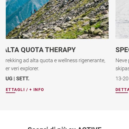
SPECIALE MARZO
ante,
Neve perfetta, piste tranquille, 7 notti + 6 giorni
skipass
13-20 MARZO 2027
DETTAGLI / + INFO